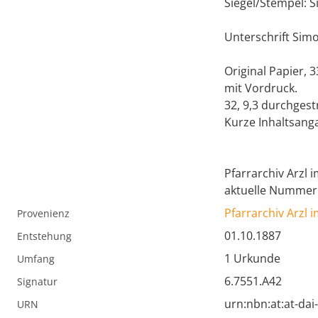
Siegel/Stempel: S
Unterschrift Sim
Original Papier, 3
mit Vordruck.
32, 9,3 durchgest
Kurze Inhaltsang
Pfarrarchiv Arzl i
aktuelle Nummerie
Pfarrarchiv Arzl i
Provenienz
01.10.1887
Entstehung
1 Urkunde
Umfang
6.7551.A42
Signatur
urn:nbn:at:at-da
URN