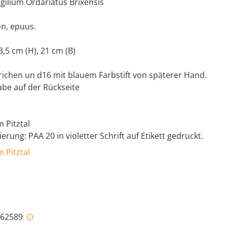
igilium Ordariatus Brixensis
on, epuus.
3,5 cm (H), 21 cm (B)
richen un d16 mit blauem Farbstift von späterer Hand.
abe auf der Rückseite
m Pitztal
rung: PAA 20 in violetter Schrift auf Etikett gedruckt.
m Pitztal
i-62589