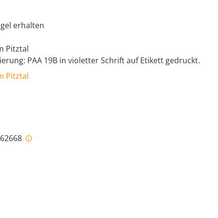
gel erhalten
m Pitztal
rung: PAA 19B in violetter Schrift auf Etikett gedruckt.
m Pitztal
i-62668