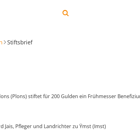
n
Stiftsbrief
lons (Plons) stiftet für 200 Gulden ein Frühmesser Benefizi
 Jais, Pfleger und Landrichter zu Ÿmst (Imst)