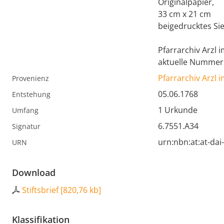
Originalpapier,
33 cm x 21 cm
beigedrucktes Sie
Pfarrarchiv Arzl i
aktuelle Nummerie
Pfarrarchiv Arzl i
Provenienz
05.06.1768
Entstehung
1 Urkunde
Umfang
6.7551.A34
Signatur
urn:nbn:at:at-da
URN
Download
Stiftsbrief
[
820,76 kb
]
Klassifikation