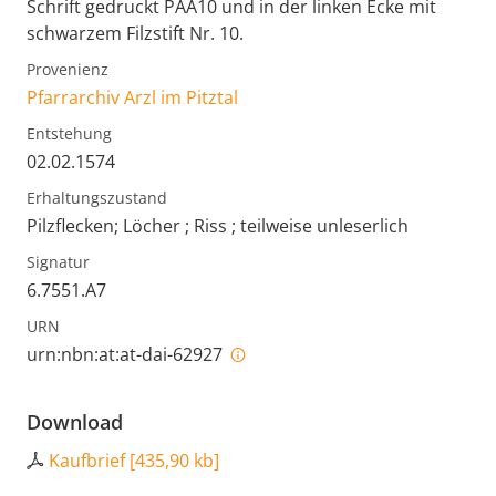
Schrift gedruckt PAA10 und in der linken Ecke mit
schwarzem Filzstift Nr. 10.
Provenienz
Pfarrarchiv Arzl im Pitztal
Entstehung
02.02.1574
Erhaltungszustand
Pilzflecken; Löcher ; Riss ; teilweise unleserlich
Signatur
6.7551.A7
URN
urn:nbn:at:at-dai-62927
Download
Kaufbrief
[
435,90 kb
]