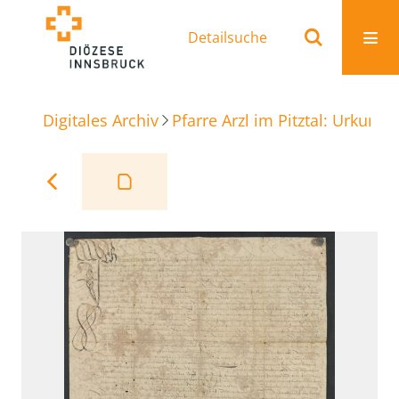
Detailsuche
Digitales Archiv
Pfarre Arzl im Pitztal: Urkunde