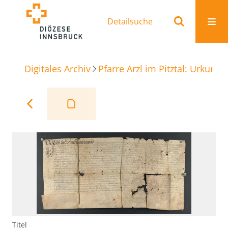
Detailsuche
Digitales Archiv
Pfarre Arzl im Pitztal: Urkunde
Titel