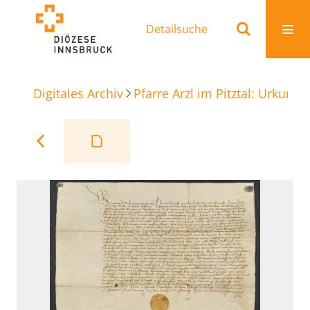
Detailsuche
Digitales Archiv
Pfarre Arzl im Pitztal: Urkunde