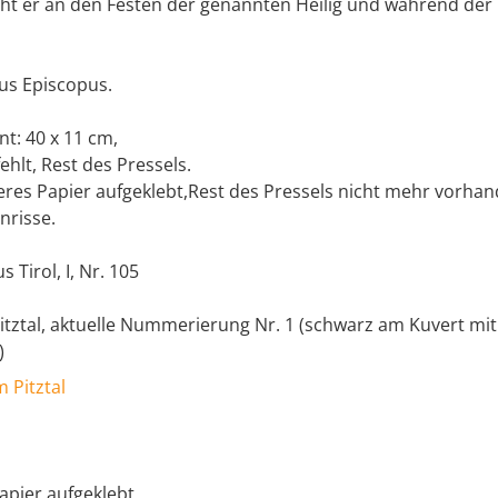
eiht er an den Festen der genannten Heilig und während der
dus Episcopus.
t: 40 x 11 cm,
fehlt, Rest des Pressels.
deres Papier aufgeklebt,Rest des Pressels nicht mehr vorha
nrisse.
 Tirol, I, Nr. 105
Pitztal, aktuelle Nummerierung Nr. 1 (schwarz am Kuvert mit F
)
m Pitztal
apier aufgeklebt