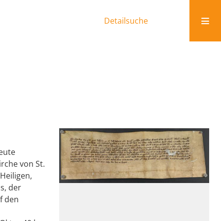
Detailsuche
eute
irche von St.
Heiligen,
s, der
f den