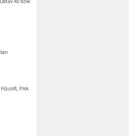
 Oktav 40 bzw.
nden
ilzstift, PAA