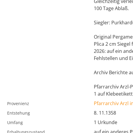
Gleichzeitig verl
100 Tage Ablaß.
Siegler: Purkhar
Original Pergamen
Plica 2 cm Siegel 
2026: auf ein an
Fehlstellen und Ei
Archiv Berichte aus
Pfarrarchiv Arzl-
1 auf Klebeetikett
Pfarrarchiv Arzl i
Provenienz
8. 11.1358
Entstehung
1 Urkunde
Umfang
auf ein anderes P
Erhaltungszustand