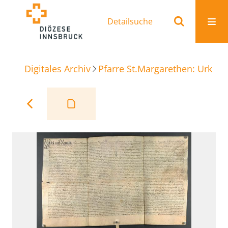
Detailsuche
Digitales Archiv
Pfarre St.Margarethen: Urkun