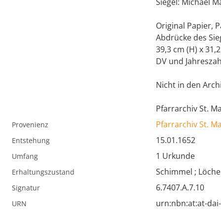
Siegel: Michael 
Original Papier, 
Abdrücke des Sie
39,3 cm (H) x 31,2
DV und Jahreszah
Nicht in den Archi
Pfarrarchiv St. 
Pfarrarchiv St. 
Provenienz
15.01.1652
Entstehung
1 Urkunde
Umfang
Schimmel ; Löche
Erhaltungszustand
6.7407.A.7.10
Signatur
urn:nbn:at:at-da
URN