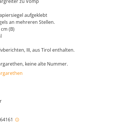
Margreiter zu Vomp
Papiersiegel aufgeklebt
gels an mehreren Stellen.
 cm (B)
l
vberichten, III, aus Tirol enthalten.
Margarethen, keine alte Nummer.
Margarethen
r
i-64161