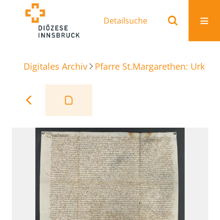
Detailsuche
Digitales Archiv
Pfarre St.Margarethen: Urkun