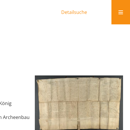
Detailsuche
 König
en Archeenbau