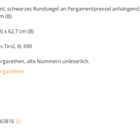
nt, schwarzes Rundsiegel an Pergamentpressel anhängend
cm (B)
H) x 62,7 cm (B)
Tirol, III, 690
argarethen, alte Nummern unleserlich.
Margarethen
i-63816