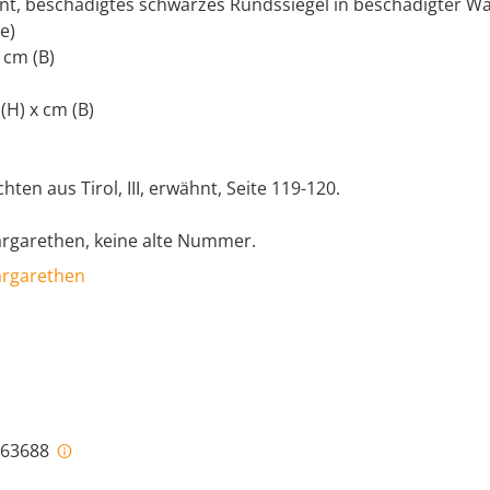
nt, beschädigtes schwarzes Rundssiegel in beschädigter W
e)
 cm (B)
 (H) x cm (B)
hten aus Tirol, III, erwähnt, Seite 119-120.
Margarethen, keine alte Nummer.
Margarethen
i-63688