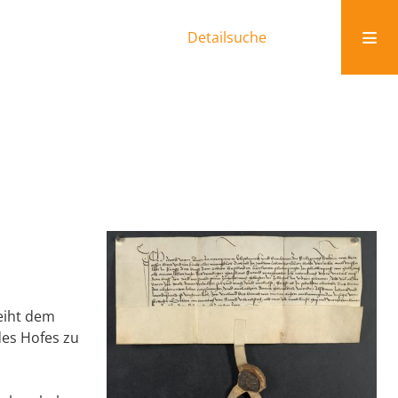
Detailsuche
eiht dem
des Hofes zu