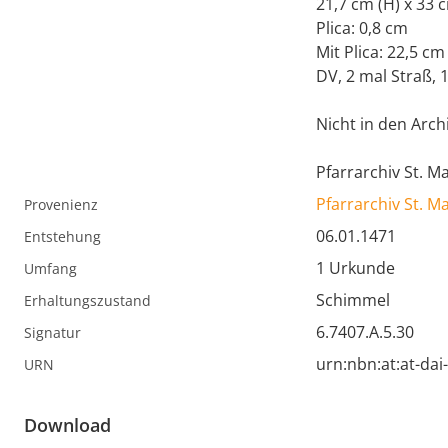
21,7 cm (H) x 33 
Plica: 0,8 cm
Mit Plica: 22,5 cm
DV, 2 mal Straß, 
Nicht in den Arch
Pfarrarchiv St. 
Pfarrarchiv St. 
Provenienz
06.01.1471
Entstehung
1 Urkunde
Umfang
Schimmel
Erhaltungszustand
6.7407.A.5.30
Signatur
urn:nbn:at:at-da
URN
Download