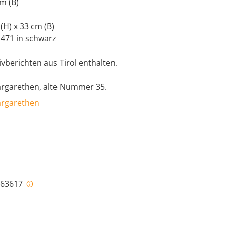
cm (B)
 (H) x 33 cm (B)
1471 in schwarz
ivberichten aus Tirol enthalten.
Margarethen, alte Nummer 35.
Margarethen
i-63617