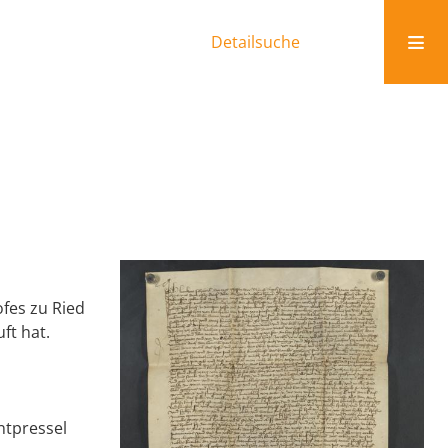
Detailsuche
fes zu Ried
ft hat.
ntpressel