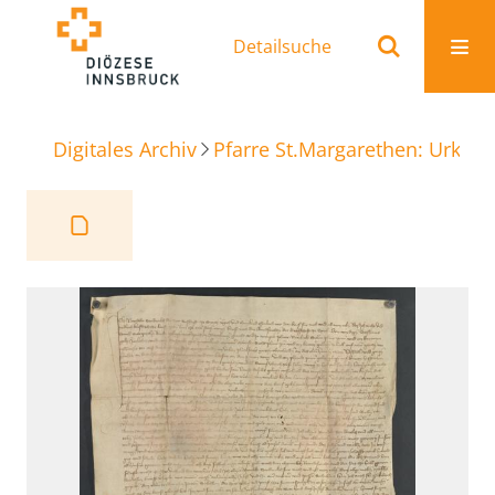
Detailsuche
Digitales Archiv
Pfarre St.Margarethen: Urkun