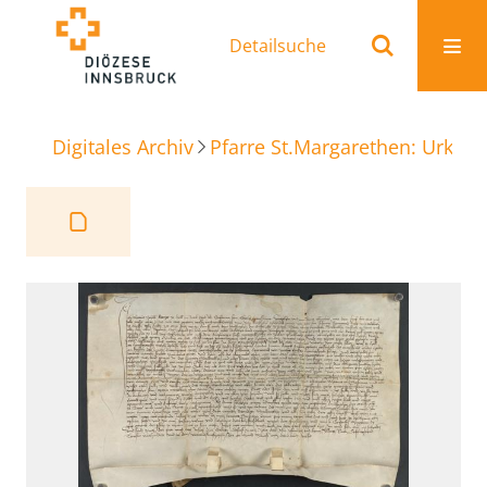
Detailsuche
Digitales Archiv
Pfarre St.Margarethen: Urkun