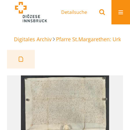
Detailsuche
Digitales Archiv
Pfarre St.Margarethen: Urkun