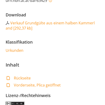
urn:nbn:at:at-dai-63429
Download
Verkauf Grundgülte aus einem halben Kammerl
and
[
292,37 kb
]
Klassifikation
Urkunden
Inhalt
Rückseite
Vorderseite, Plica geöffnet
Lizenz-/Rechtehinweis