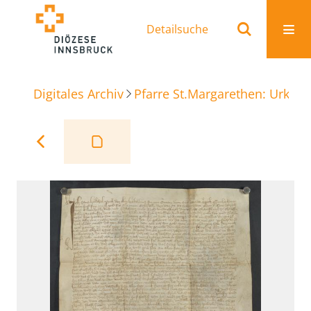
Detailsuche
Digitales Archiv
Pfarre St.Margarethen: Urkun