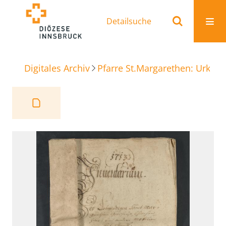
Detailsuche
Digitales Archiv
Pfarre St.Margarethen: Urkun