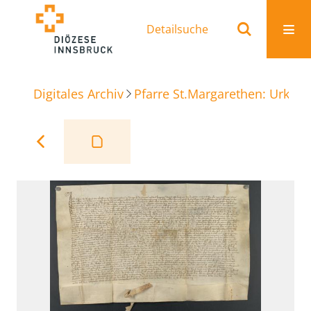
Detailsuche
Digitales Archiv
Pfarre St.Margarethen: Urkun