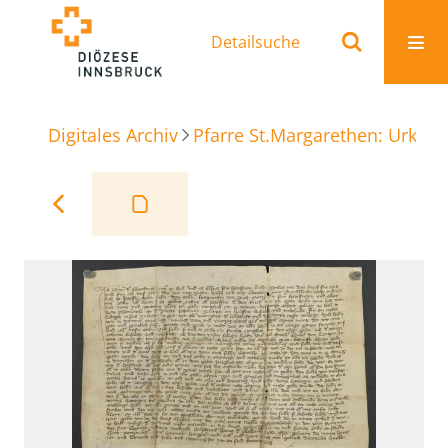
Detailsuche
Digitales Archiv
Pfarre St.Margarethen: Urkun