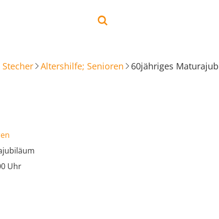
 Stecher
Altershilfe; Senioren
60jähriges Maturaju
ren
ajubiläum
00 Uhr