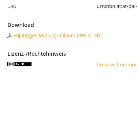
urn:nbn:at:at-da
URN
Download
60jähriges Maturajubiläum
[
494,41 kb
]
Lizenz-/Rechtehinweis
Creative Commons