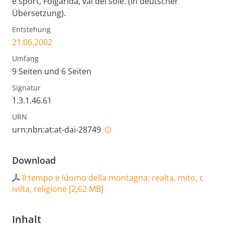
e sport, Folgarida, val del sole. (In deutscher
Übersetzung).
Entstehung
21.06.2002
Umfang
9 Seiten und 6 Seiten
Signatur
1.3.1.46.61
URN
urn:nbn:at:at-dai-28749
Download
Il tempo e lúomo della montagna: realta, mito, c
ivilta, religione
[
2,62 MB
]
Inhalt