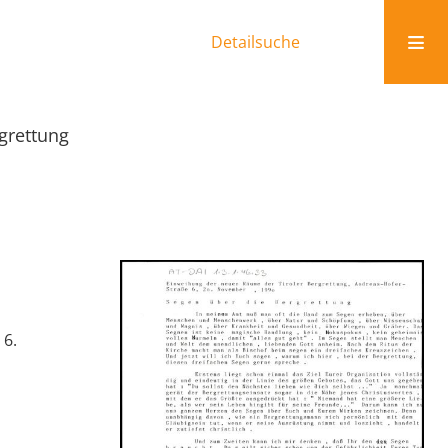
Detailsuche
grettung
 6.