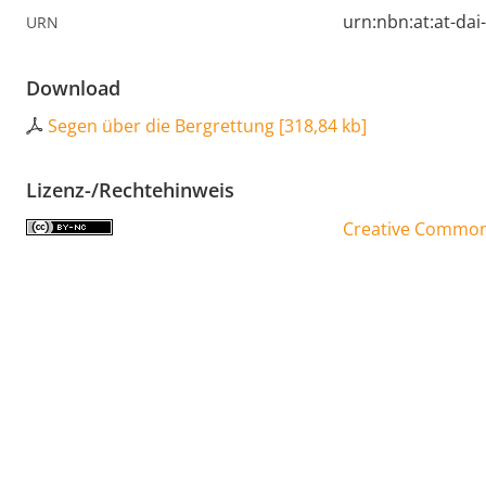
urn:nbn:at:at-da
URN
Download
Segen über die Bergrettung
[
318,84 kb
]
Lizenz-/Rechtehinweis
Creative Commons