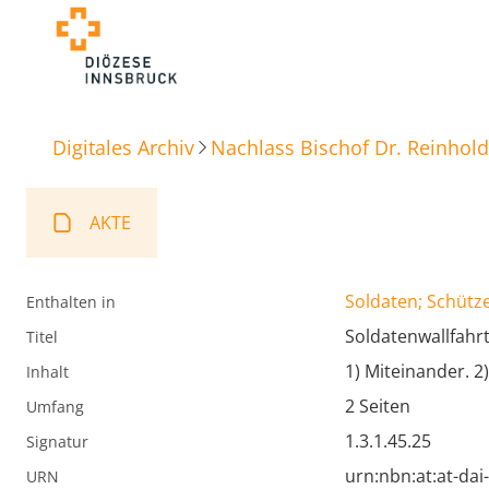
Digitales Archiv
Nachlass Bischof Dr. Reinhold
AKTE
Soldaten; Schütz
Enthalten in
Soldatenwallfahr
Titel
1) Miteinander. 2
Inhalt
2 Seiten
Umfang
1.3.1.45.25
Signatur
urn:nbn:at:at-da
URN