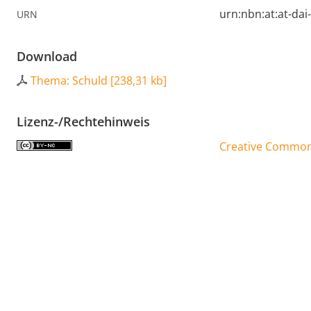
urn:nbn:at:at-da
URN
Download
Thema: Schuld
[
238,31 kb
]
Lizenz-/Rechtehinweis
Creative Commons