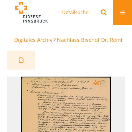
Detailsuche
Digitales Archiv
Nachlass Bischof Dr. Reinhold