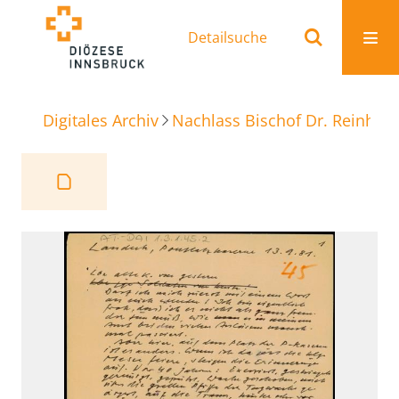
Detailsuche
Digitales Archiv
Nachlass Bischof Dr. Reinhold