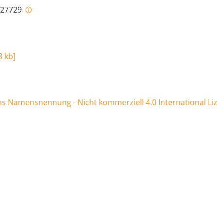
i-27729
8 kb
]
 Namensnennung - Nicht kommerziell 4.0 International Li