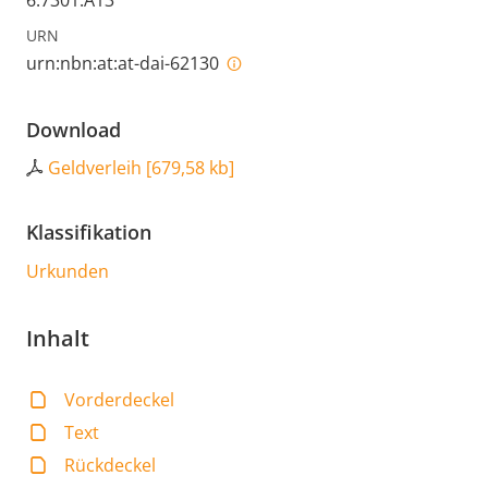
6.7301.A13
URN
urn:nbn:at:at-dai-62130
Download
Geldverleih
[
679,58 kb
]
Klassifikation
Urkunden
Inhalt
Vorderdeckel
Text
Rückdeckel