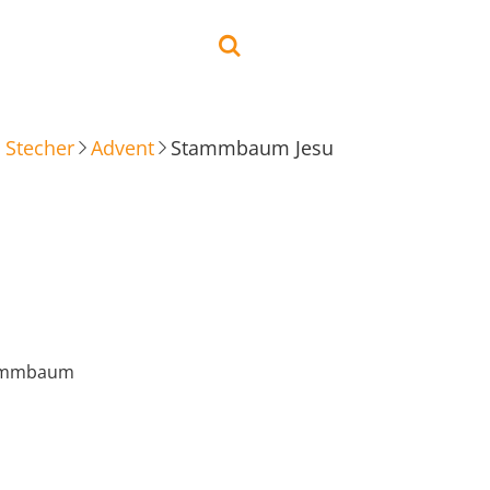
 Stecher
Advent
Stammbaum Jesu
u
tammbaum