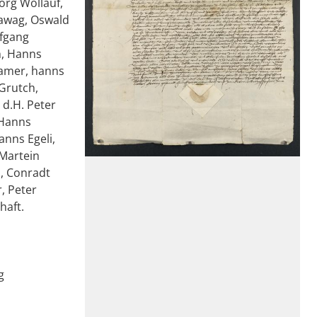
örg Wollauf,
Hawag, Oswald
lfgang
h, Hanns
Hamer, hanns
 Grutch,
 d.H. Peter
 Hanns
anns Egeli,
 Martein
l, Conradt
, Peter
haft.
g