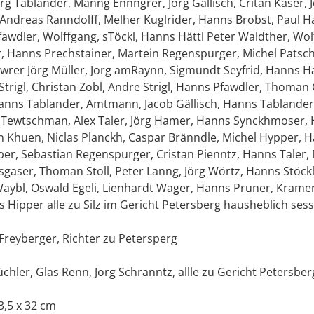
g Tablander, Manng Ennngrer, Jörg Gällisch, Critan Kaser, J
Andreas Ranndolff, Melher Kuglrider, Hanns Brobst, Paul 
fawdler, Wolffgang, sTöckl, Hanns Hättl Peter Waldther, Wo
 Hanns Prechstainer, Martein Regenspurger, Michel Patsc
Mawrer Jörg Müller, Jorg amRaynn, Sigmundt Seyfrid, Hanns 
Strigl, Christan Zobl, Andre Strigl, Hanns Pfawdler, Thoman
Hanns Tablander, Amtmann, Jacob Gällisch, Hanns Tablander
 Tewtschman, Alex Taler, Jörg Hamer, Hanns Synckhmoser,
 Khuen, Niclas Planckh, Caspar Bränndle, Michel Hypper, H
er, Sebastian Regenspurger, Cristan Pienntz, Hanns Taler,
sgaser, Thoman Stoll, Peter Lanng, Jörg Wörtz, Hanns Stöck
Waybl, Oswald Egeli, Lienhardt Wager, Hanns Pruner, Kramer
 Hipper alle zu Silz im Gericht Petersberg hausheblich sess
Freyberger, Richter zu Petersperg
hler, Glas Renn, Jorg Schranntz, allle zu Gericht Petersber
3,5 x 32 cm