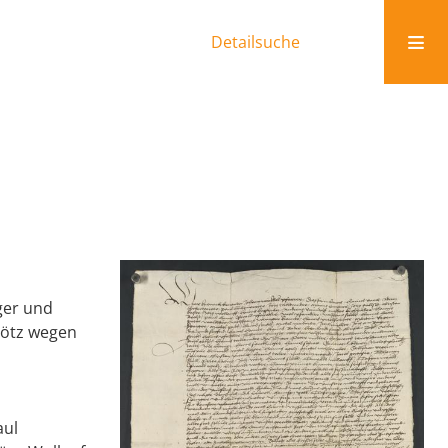
Detailsuche
ger und
Mötz wegen
aul