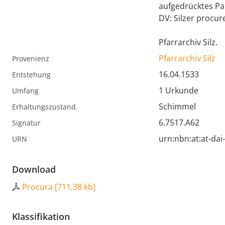
aufgedrücktes Pap
DV: Silzer procure
Pfarrarchiv Silz.
Pfarrarchiv Silz
Provenienz
16.04.1533
Entstehung
1 Urkunde
Umfang
Schimmel
Erhaltungszustand
6.7517.A62
Signatur
urn:nbn:at:at-da
URN
Download
Procura
[
711,38 kb
]
Klassifikation