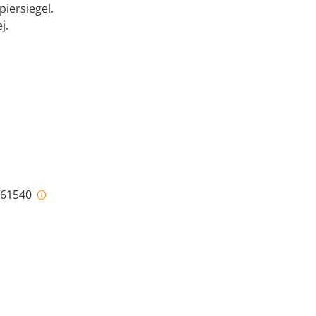
iersiegel.
j.
i-61540