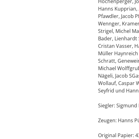
Höchenperger, Jör
Hanns Kupprian, 
Pfawdler, Jacob P
Wennger, Kramer,
Strigel, Michel 
Bader, Lienhardt 
Cristan Vasser, 
Müller Haynreich
Schratt, Genewein
Michael Wolffgrub
Nägeli, Jacob SGa
Wollauf, Caspar 
Seyfrid und Hanns
Siegler: Sigmund 
Zeugen: Hanns Püc
Original Papier: 4