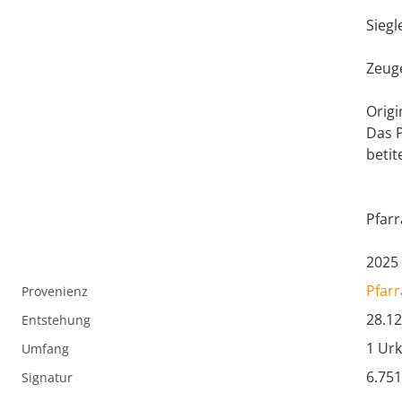
Siegl
Zeuge
Origi
Das P
betit
Pfarr
2025 
Pfarr
Provenienz
28.12
Entstehung
1 Ur
Umfang
6.75
Signatur