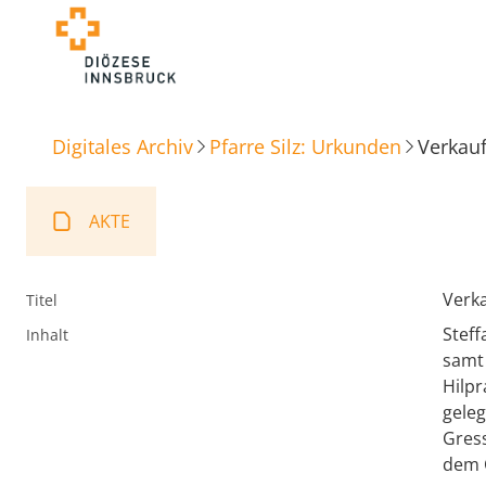
Digitales Archiv
Pfarre Silz: Urkunden
Verkau
AKTE
Verk
Titel
Steff
Inhalt
samt 
Hilpr
geleg
Gress
dem C