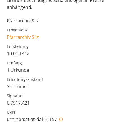
Grünes beschädigtes Schalensiegel an Pressel
anhängend.
Pfarrarchiv Silz.
Provenienz
Pfarrarchiv Silz
Entstehung
10.01.1412
Umfang
1 Urkunde
Erhaltungszustand
Schimmel
Signatur
6.7517.A21
URN
urn:nbn:at:at-dai-61157