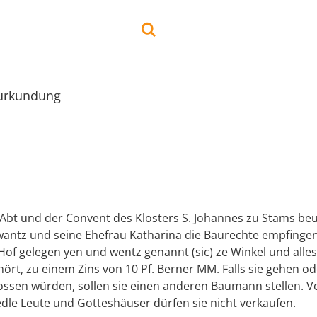
urkundung
Abt und der Convent des Klosters S. Johannes zu Stams be
awantz und seine Ehefrau Katharina die Baurechte empfinge
Hof gelegen yen und wentz genannt (sic) ze Winkel und alle
ört, zu einem Zins von 10 Pf. Berner MM. Falls sie gehen o
ossen würden, sollen sie einen anderen Baumann stellen. V
edle Leute und Gotteshäuser dürfen sie nicht verkaufen.