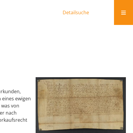
Detailsuche
urkunden,
n eines ewigen
s was von
der nach
orkaufsrecht