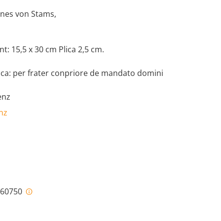
nnes von Stams,
t: 15,5 x 30 cm Plica 2,5 cm.
ica: per frater conpriore de mandato domini
enz
nz
i-60750