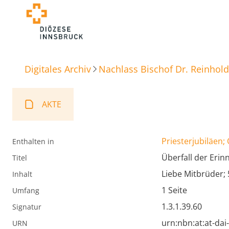
Digitales Archiv
Nachlass Bischof Dr. Reinhold
AKTE
Priesterjubiläen;
Enthalten in
Überfall der Erin
Titel
Liebe Mitbrüder; 
Inhalt
1 Seite
Umfang
1.3.1.39.60
Signatur
urn:nbn:at:at-da
URN