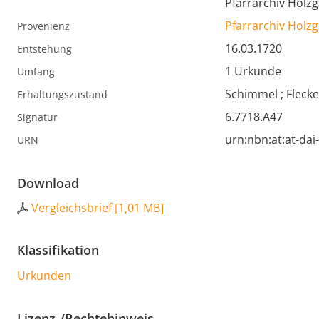
Pfarrarchiv Holz
Pfarrarchiv Holz
Provenienz
16.03.1720
Entstehung
1 Urkunde
Umfang
Schimmel ; Flecken
Erhaltungszustand
6.7718.A47
Signatur
urn:nbn:at:at-da
URN
Download
Vergleichsbrief
[
1,01 MB
]
Klassifikation
Urkunden
Lizenz-/Rechtehinweis