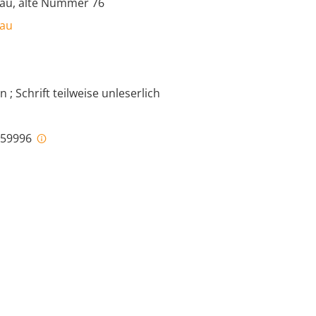
gau, alte Nummer 76
gau
 ; Schrift teilweise unleserlich
i-59996