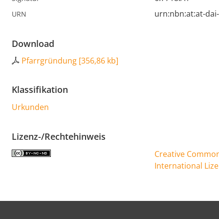
urn:nbn:at:at-da
URN
Download
Pfarrgründung
[
356,86 kb
]
Klassifikation
Urkunden
Lizenz-/Rechtehinweis
Creative Commons
International Liz