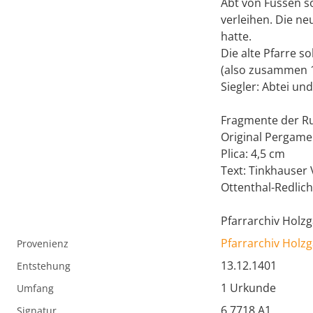
Abt von Füssen s
verleihen. Die ne
hatte.
Die alte Pfarre so
(also zusammen 1
Siegler: Abtei un
Fragmente der Ru
Original Pergame
Plica: 4,5 cm
Text: Tinkhauser 
Ottenthal-Redlich,
Pfarrarchiv Holzg
Pfarrarchiv Holz
Provenienz
13.12.1401
Entstehung
1 Urkunde
Umfang
6.7718.A1
Signatur