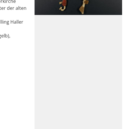
rkirche
ter der alten
lling Haller
elb),