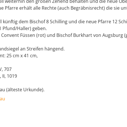
oll weiterhin den großen Zehend behalten und die neue Obe
ue Pfarre erhält alle Rechte (auch Begräbnisrecht) die sie un
ll künftig dem Bischof 8 Schilling und die neue Pfarre 12 Schi
 Pfund/Haller) geben.
d Convent Füssen (rot) und Bischof Burkhart von Augsburg (g
ndsiegel an Streifen hängend.
nt: 25 cm x 41 cm,
V, 707
 II, 1019
au (älteste Urkunde).
gau