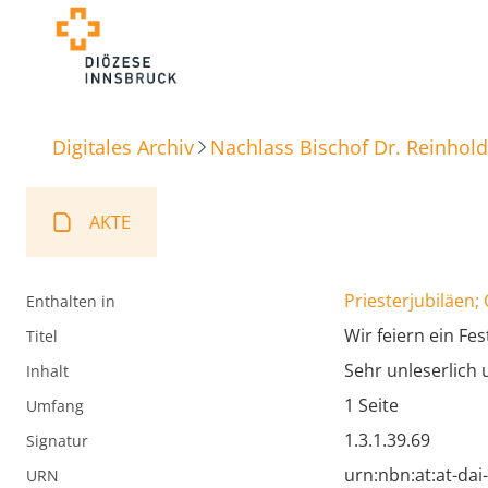
Digitales Archiv
Nachlass Bischof Dr. Reinhold
AKTE
Priesterjubiläen;
Enthalten in
Wir feiern ein Fe
Titel
Sehr unleserlich
Inhalt
1 Seite
Umfang
1.3.1.39.69
Signatur
urn:nbn:at:at-da
URN