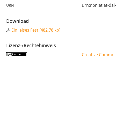
urn:nbn:at:at-da
URN
Download
Ein leises Fest
[
482,78 kb
]
Lizenz-/Rechtehinweis
Creative Commons