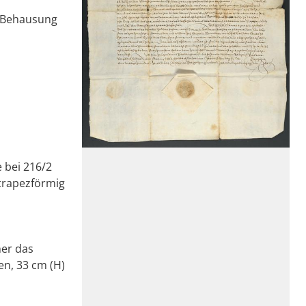
e Behausung
 bei 216/2
 trapezförmig
ner das
en, 33 cm (H)