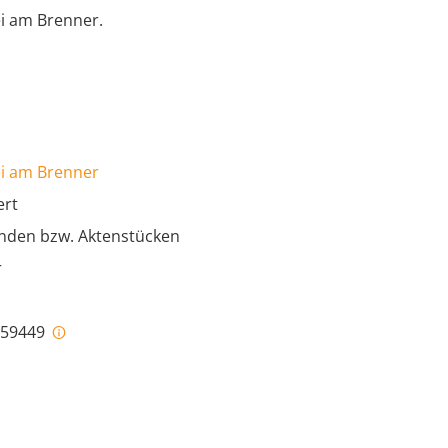
ei am Brenner.
ei am Brenner
ert
unden bzw. Aktenstücken
r
i-59449