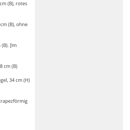
cm (B), rotes
 cm (B), ohne
(B). [Im
8 cm (B)
gel, 34 cm (H)
 trapezförmig