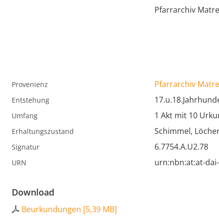
Pfarrarchiv Matr
Pfarrarchiv Matr
Provenienz
17.u.18.Jahrhund
Entstehung
1 Akt mit 10 Urk
Umfang
Schimmel, Löche
Erhaltungszustand
6.7754.A.U2.78
Signatur
urn:nbn:at:at-da
URN
Download
Beurkundungen
[
5,39 MB
]