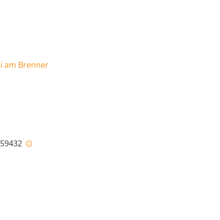
ei am Brenner
i-59432