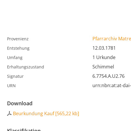
Pfarrarchiv Matr
Provenienz
12.03.1781
Entstehung
1 Urkunde
Umfang
Schimmel
Erhaltungszustand
6.7754.A.U2.76
Signatur
urn:nbn:at:at-da
URN
Download
Beurkundung Kauf
[
565,22 kb
]
Klassifikation