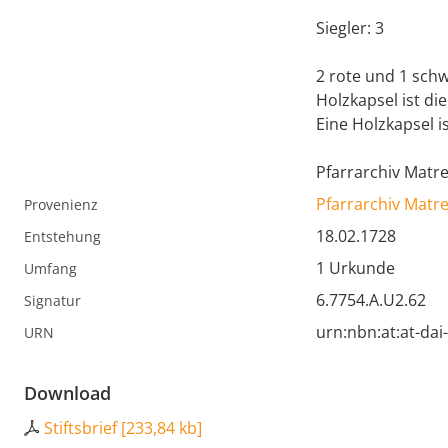
Siegler: 3
2 rote und 1 schw
Holzkapsel ist die
Eine Holzkapsel i
Pfarrarchiv Matr
Pfarrarchiv Matr
Provenienz
18.02.1728
Entstehung
1 Urkunde
Umfang
6.7754.A.U2.62
Signatur
urn:nbn:at:at-da
URN
Download
Stiftsbrief
[
233,84 kb
]