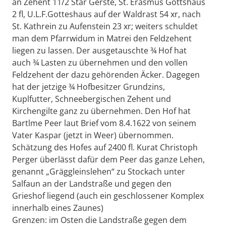
an Zehent 11/2 Star Gerste, St. Erasmus Gottshaus
2 fl, U.L.F.Gotteshaus auf der Waldrast 54 xr, nach
St. Kathrein zu Aufenstein 23 xr; weiters schuldet
man dem Pfarrwidum in Matrei den Feldzehent
liegen zu lassen. Der ausgetauschte ¾ Hof hat
auch ¾ Lasten zu übernehmen und den vollen
Feldzehent der dazu gehörenden Äcker. Dagegen
hat der jetzige ¾ Hofbesitzer Grundzins,
Kuplfutter, Schneebergischen Zehent und
Kirchengilte ganz zu übernehmen. Den Hof hat
Bartlme Peer laut Brief vom 8.4.1622 von seinem
Vater Kaspar (jetzt in Weer) übernommen.
Schätzung des Hofes auf 2400 fl. Kurat Christoph
Perger überlässt dafür dem Peer das ganze Lehen,
genannt „Gräggleinslehen“ zu Stockach unter
Salfaun an der Landstraße und gegen den
Grieshof liegend (auch ein geschlossener Komplex
innerhalb eines Zaunes)
Grenzen: im Osten die Landstraße gegen dem