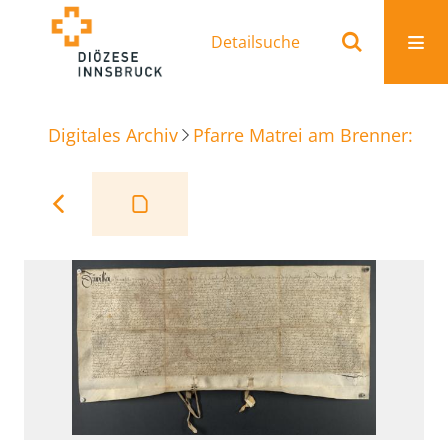
Detailsuche
Digitales Archiv
Pfarre Matrei am Brenner: Ur