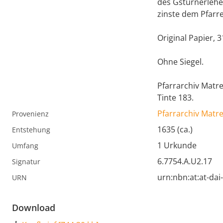
des Gstürnerlehe
zinste dem Pfarrer
Original Papier, 3
Ohne Siegel.
Pfarrarchiv Matr
Tinte 183.
Pfarrarchiv Matr
Provenienz
1635 (ca.)
Entstehung
1 Urkunde
Umfang
6.7754.A.U2.17
Signatur
urn:nbn:at:at-da
URN
Download