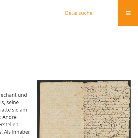
Detailsuche
 Dechant und
s, seine
hatte sie am
t Andre
rstellen,
. Als Inhaber