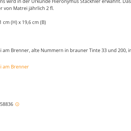
ns wird in der Urkunde Hieronymus Stäckhler erwähnt. Da
 von Matrei jährlich 2 fl.
1 cm (H) x 19,6 cm (B)
ei am Brenner, alte Nummern in brauner Tinte 33 und 200, i
ei am Brenner
i-58836