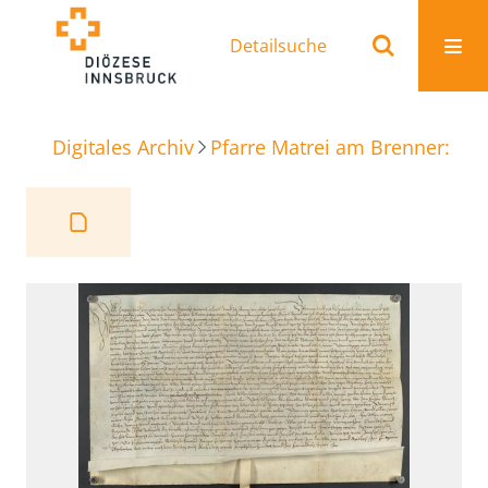
Detailsuche
Digitales Archiv
Pfarre Matrei am Brenner: Ur