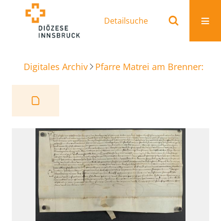
Detailsuche
Digitales Archiv
Pfarre Matrei am Brenner: Ur