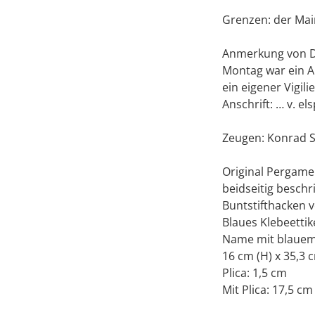
Grenzen: der Mair
Anmerkung von D
Montag war ein A
ein eigener Vigili
Anschrift: … v. e
Zeugen: Konrad Si
Original Pergame
beidseitig besch
Buntstifthacken 
Blaues Klebeettike
Name mit blauem 
16 cm (H) x 35,3 
Plica: 1,5 cm
Mit Plica: 17,5 cm