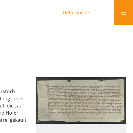
Detailsuche
rstorb.
ftung in der
ut, die „au“
nd Hofer,
trei gekauft