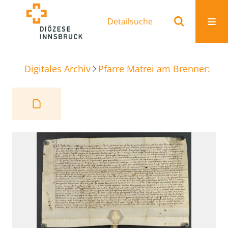
Detailsuche
Digitales Archiv
Pfarre Matrei am Brenner: Ur