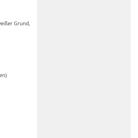
weißer Grund,
en)