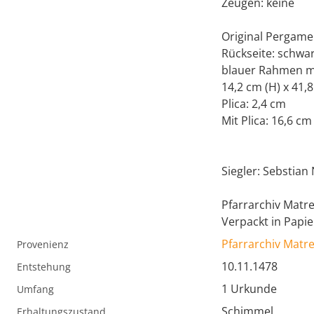
Zeugen: keine
Original Pergame
Rückseite: schwa
blauer Rahmen mi
14,2 cm (H) x 41,8
Plica: 2,4 cm
Mit Plica: 16,6 cm
Siegler: Sebstian
Pfarrarchiv Matr
Verpackt in Papie
Pfarrarchiv Matr
Provenienz
10.11.1478
Entstehung
1 Urkunde
Umfang
Schimmel
Erhaltungszustand