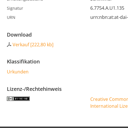
6.7754.A.U1.135
Signatur
urn:nbn:at:at-da
URN
Download
Verkauf
[
222,80 kb
]
Klassifikation
Urkunden
Lizenz-/Rechtehinweis
Creative Commons
International Liz