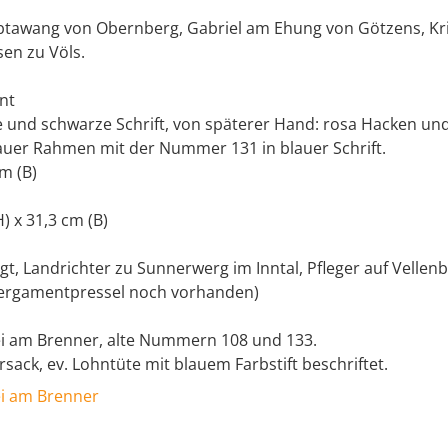
Abtawang von Obernberg, Gabriel am Ehung von Götzens, Kr
sen zu Völs.
nt
e und schwarze Schrift, von späterer Hand: rosa Hacken un
auer Rahmen mit der Nummer 131 in blauer Schrift.
cm (B)
H) x 31,3 cm (B)
ogt, Landrichter zu Sunnerwerg im Inntal, Pfleger auf Vellenb
 Pergamentpressel noch vorhanden)
ei am Brenner, alte Nummern 108 und 133.
rsack, ev. Lohntüte mit blauem Farbstift beschriftet.
ei am Brenner