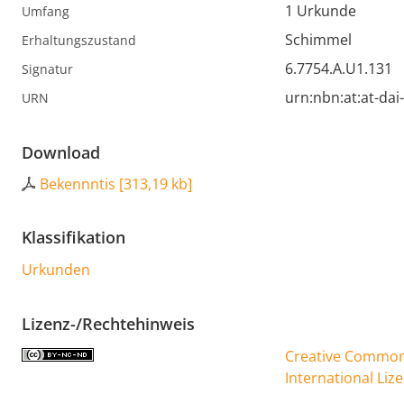
1 Urkunde
Umfang
Schimmel
Erhaltungszustand
6.7754.A.U1.131
Signatur
urn:nbn:at:at-da
URN
Download
Bekennntis
[
313,19 kb
]
Klassifikation
Urkunden
Lizenz-/Rechtehinweis
Creative Commons
International Liz